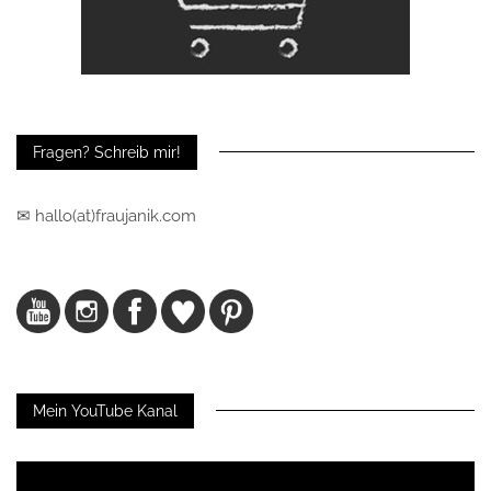
Fragen? Schreib mir!
✉ hallo(at)fraujanik.com
Mein YouTube Kanal
Video-