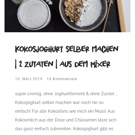
Kokosjoghurt selber machen
| 2 Zutaten | aus dem Mixer
10. März 2019
10 Kommentare
super cremig, ohne Joghurtferment & ohne Zucker …
Kokosjoghurt selber machen war noch nie so
einfach! Für alle Kokosfans wie mich ein Muss! Aus
Kokosmilch aus der Dose und Chiasamen lässt sich
das ganz einfach zubereiten. Kokosjoghurt gibt es