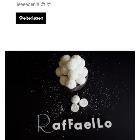
lieeeeben!!! 😍 🌴
Weiterlesen