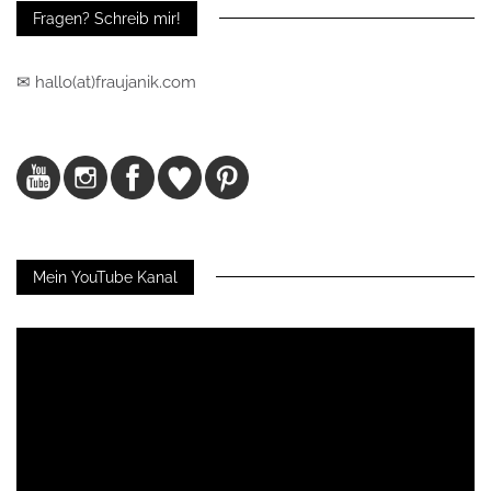
Fragen? Schreib mir!
✉ hallo(at)fraujanik.com
Mein YouTube Kanal
Video-
Player