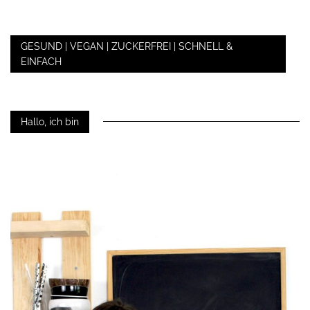
GESUND | VEGAN | ZUCKERFREI | SCHNELL &
EINFACH
Hallo, ich bin