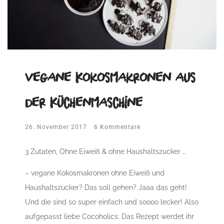
vegane Kokosmakronen aus
der Küchenmaschine
26. November 2017
6 Kommentare
3 Zutaten, Ohne Eiweiß & ohne Haushaltszucker …
– vegane Kokosmakronen ohne Eiweiß und
Haushaltszucker? Das soll gehen? Jaaa das geht!
Und die sind so super einfach und soooo lecker! Also
aufgepasst liebe Cocoholics: Das Rezept werdet ihr