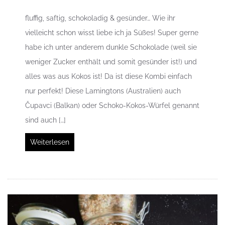
fluffig, saftig, schokoladig & gesünder… Wie ihr
vielleicht schon wisst liebe ich ja Süßes! Super gerne
habe ich unter anderem dunkle Schokolade (weil sie
weniger Zucker enthält und somit gesünder ist!) und
alles was aus Kokos ist! Da ist diese Kombi einfach
nur perfekt! Diese Lamingtons (Australien) auch
Čupavci (Balkan) oder Schoko-Kokos-Würfel genannt
sind auch […]
Weiterlesen