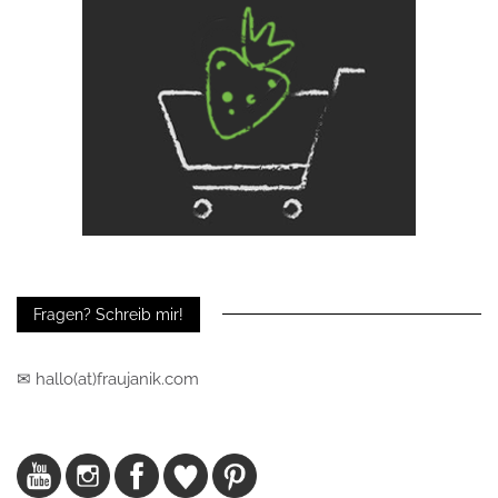
Fragen? Schreib mir!
✉ hallo(at)fraujanik.com