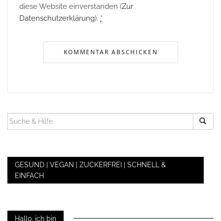
diese Website einverstanden (
Zur
Datenschutzerklärung
).
*
SUCHEN
NACH:
GESUND | VEGAN | ZUCKERFREI | SCHNELL &
EINFACH
Hallo, ich bin