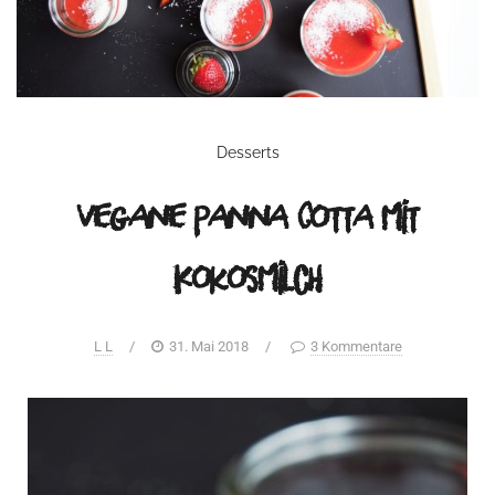
Desserts
Vegane Panna Cotta mit
Kokosmilch
L L
/
31. Mai 2018
/
3 Kommentare