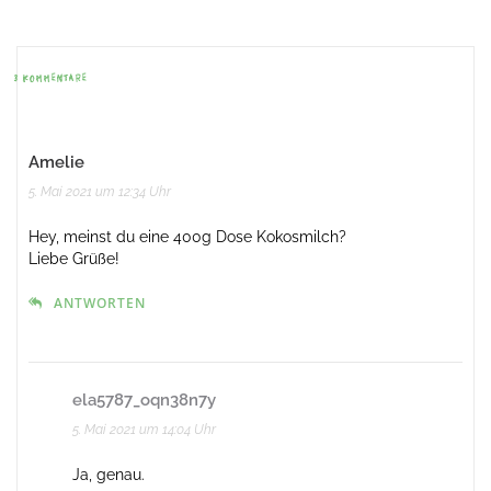
Beitrags-
Navigation
3 KOMMENTARE
Amelie
5. Mai 2021 um 12:34 Uhr
Hey, meinst du eine 400g Dose Kokosmilch?
Liebe Grüße!
ANTWORTEN
ela5787_oqn38n7y
5. Mai 2021 um 14:04 Uhr
Ja, genau.