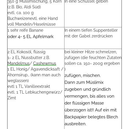
350 g Müslimischung, 5 Korn
In eine Schüssel geben
(z.B. Bio, Aldi Süd)
evtl. ca. 100 g
Buchweizenevtl. eine Hand
voll Mandeln/Haselnüsse
1 sehr reife Banane
In einem tiefen Suppenteller
mit der Gabel zerdrücken
oder 4- 5 EL Apfelmark
2 EL Kokosöl, flüssig
bei kleiner Hitze schmelzen,
1- 2 EL Nussbutter z.B.
zufügen (die feuchten Zutaten
Mandelmus
/
Cashewmus
sollen ca. 150- 200g ergeben
1 EL Honig/ Agavendicksaft /
)
Ahornsirup… (kann man auch
zufügen, mischen.
weglassen)
Dann zum Müslimix
evtl 1 TL Vanilleextrakt
zugeben und gründlich
evtl. 1 TL Lebkuchengewürz/
vermengen, bis alles von
Zimt
der flüssigen Masse
überzogen ist!! Auf ein mit
Backpapier belegtes Blech
ausbreiten.