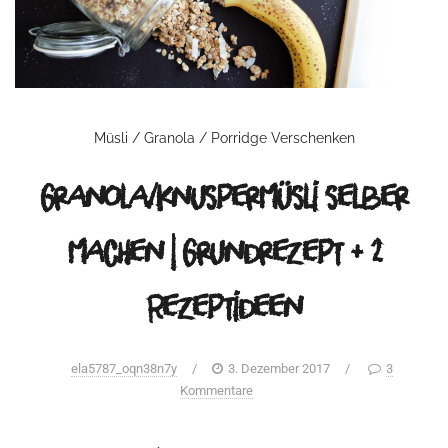
Müsli / Granola / Porridge
Verschenken
Granola/Knuspermüsli selber
machen | Grundrezept + 2
Rezeptideen
ela5787_oqn38n7y
/
3. Dezember 2017
/
3
Kommentare