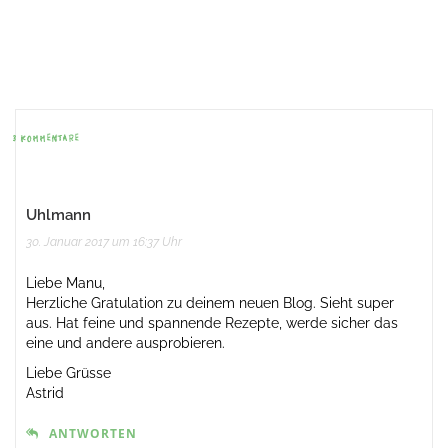
Beitrags-
Navigation
3 KOMMENTARE
Uhlmann
30. Januar 2017 um 16:37 Uhr
Liebe Manu,
Herzliche Gratulation zu deinem neuen Blog. Sieht super
aus. Hat feine und spannende Rezepte, werde sicher das
eine und andere ausprobieren.
Liebe Grüsse
Astrid
ANTWORTEN