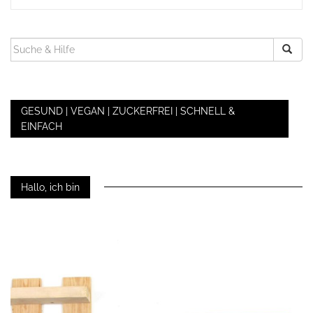
SUCHEN
NACH:
GESUND | VEGAN | ZUCKERFREI | SCHNELL &
EINFACH
Hallo, ich bin