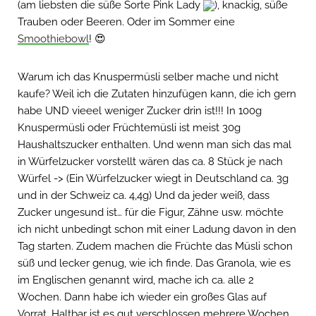
(am liebsten die süße Sorte Pink Lady
), knackig, süße
Trauben oder Beeren. Oder im Sommer eine
Smoothiebowl
! 😍
Warum ich das Knuspermüsli selber mache und nicht
kaufe? Weil ich die Zutaten hinzufügen kann, die ich gern
habe UND vieeel weniger Zucker drin ist!!! In 100g
Knuspermüsli oder Früchtemüsli ist meist 30g
Haushaltszucker enthalten. Und wenn man sich das mal
in Würfelzucker vorstellt wären das ca. 8 Stück je nach
Würfel -> (Ein Würfelzucker wiegt in Deutschland ca. 3g
und in der Schweiz ca. 4,4g) Und da jeder weiß, dass
Zucker ungesund ist… für die Figur, Zähne usw. möchte
ich nicht unbedingt schon mit einer Ladung davon in den
Tag starten. Zudem machen die Früchte das Müsli schon
süß und lecker genug, wie ich finde. Das Granola, wie es
im Englischen genannt wird, mache ich ca. alle 2
Wochen. Dann habe ich wieder ein großes Glas auf
Vorrat. Haltbar ist es gut verschlossen mehrere Wochen.