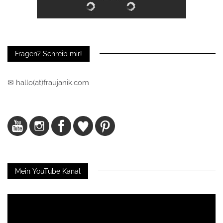
Fragen? Schreib mir!
✉ hallo(at)fraujanik.com
Mein YouTube Kanal
Video-
Player