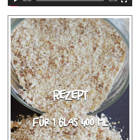
00:00
05:56
Rezept
für 1 Glas 400 ml