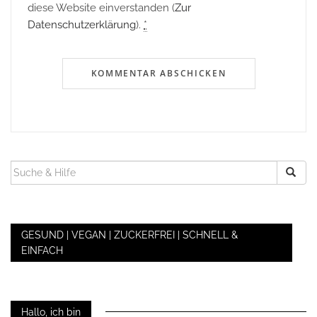
diese Website einverstanden (
Zur
Datenschutzerklärung
).
*
SUCHEN
NACH:
GESUND | VEGAN | ZUCKERFREI | SCHNELL &
EINFACH
Hallo, ich bin