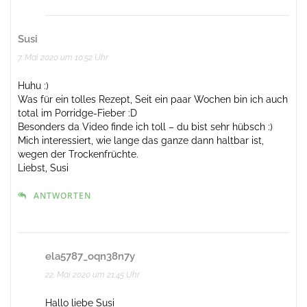
Susi
7. Mai 2020 um 10:52 Uhr
Huhu :)
Was für ein tolles Rezept, Seit ein paar Wochen bin ich auch
total im Porridge-Fieber :D
Besonders da Video finde ich toll – du bist sehr hübsch :)
Mich interessiert, wie lange das ganze dann haltbar ist,
wegen der Trockenfrüchte.
Liebst, Susi
ANTWORTEN
ela5787_oqn38n7y
22. Mai 2020 um 21:45 Uhr
Hallo liebe Susi