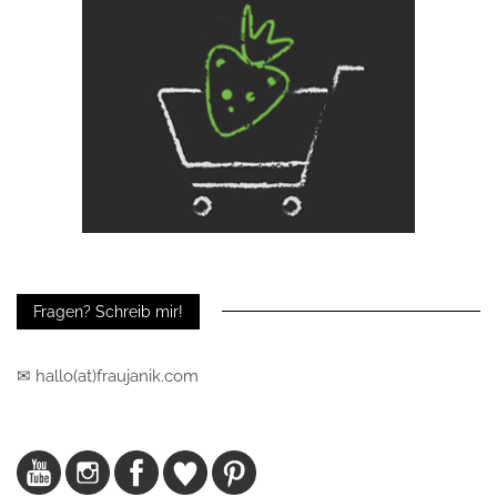
Fragen? Schreib mir!
✉ hallo(at)fraujanik.com