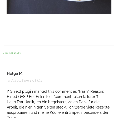
Beitrags-
Navigation
6 KOMMENTARE
Helga M,
31. Juli 2018 um 13:18 Uhr
[* Shield plugin marked this comment as “trash”. Reason:
Failed GASP Bot Filter Test (comment token failure) *]
Hallo Frau Janik, ich bin begeistert, vielen Dank für die
Arbeit, die hier in den Seiten steckt. Ich werde viele Rezepte
ausprobieren und meine Küche entrümpeln, besonders den
Zucker.