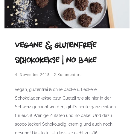
vegane & glutenfreie
Schokokekse | no bake
4. November 2018
2 Kommentare
vegan, glutenfrei & ohne backen… Leckere
Schokoladenkekse bzw. Guetzli wie sie hier in der
Schweiz genannt werden, gibt`s heute ganz einfach
für euch! Wenige Zutaten und no bake! Und dazu
soooo lecker! Schokoladig, cremig und auch noch
gesund! Das tolle ist, dass sie nicht zu süß