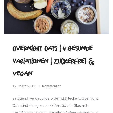
Overnight Oats | 4 gesunde
Variationen | zuckerfrei &
vegan
17. März 2019
1 Kommentar
sättigend, verdauungsfördernd & lecker … Overnight
Oats sind das gesunde Frühstück im Glas mit
Haferflocken! Also Übernachthaferflocken bedeutet