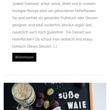
„baked Oatmeal“ schon verrät, dreht sich in meinem
heutigen Rezept alles um gebackenen Haferflocken.
Sie sind perfekt als gesundes Frühstück oder Dessert
geeignet, sind total zuckerfrei, absolut vegan und
zusätzlich auch noch glutenfrei! Ein Dessert aus
Haferflocken? Da schaut man vielleicht erst etwas
komisch. Dieses Dessert- […]
Weiterlesen