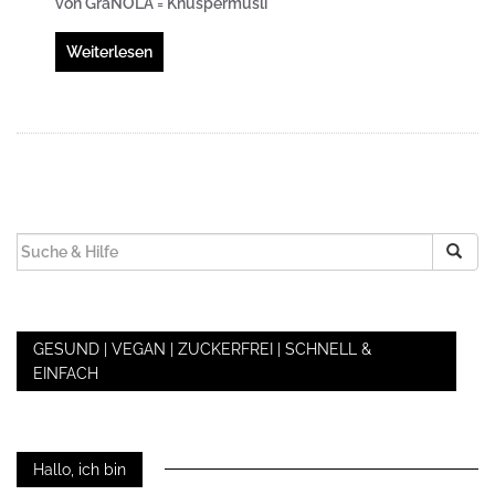
von GraNOLA = Knuspermüsli
Weiterlesen
SUCHEN
NACH:
GESUND | VEGAN | ZUCKERFREI | SCHNELL &
EINFACH
Hallo, ich bin