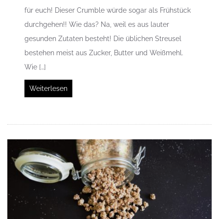
für euch! Dieser Crumble würde sogar als Frühstück
durchgehen!! Wie das? Na, weil es aus lauter
gesunden Zutaten besteht! Die üblichen Streusel
bestehen meist aus Zucker, Butter und Weißmehl.
Wie […]
Weiterlesen