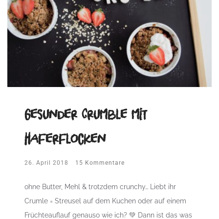
Gesunder Crumble mit
Haferflocken
26. April 2018
15 Kommentare
ohne Butter, Mehl & trotzdem crunchy… Liebt ihr
Crumle = Streusel auf dem Kuchen oder auf einem
Früchteauflauf genauso wie ich? 💚 Dann ist das was