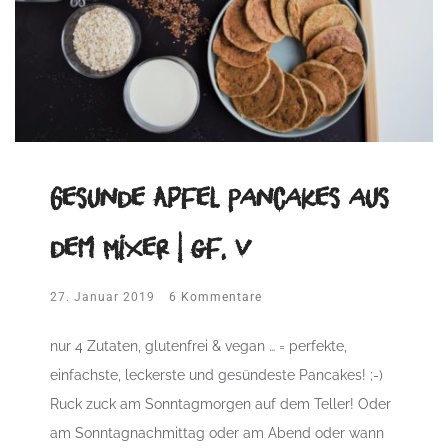
Gesunde Apfel Pancakes aus
dem Mixer | gf, v
27. Januar 2019
6 Kommentare
nur 4 Zutaten, glutenfrei & vegan … = perfekte,
einfachste, leckerste und gesündeste Pancakes! ;-)
Ruck zuck am Sonntagmorgen auf dem Teller! Oder
am Sonntagnachmittag oder am Abend oder wann