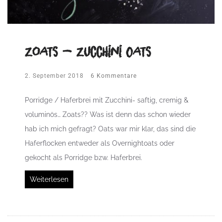
Zoats – Zucchini Oats
2. September 2018
6 Kommentare
Porridge / Haferbrei mit Zucchini- saftig, cremig &
voluminös… Zoats?? Was ist denn das schon wieder
hab ich mich gefragt? Oats war mir klar, das sind die
Haferflocken entweder als Overnightoats oder
gekocht als Porridge bzw. Haferbrei.
Weiterlesen