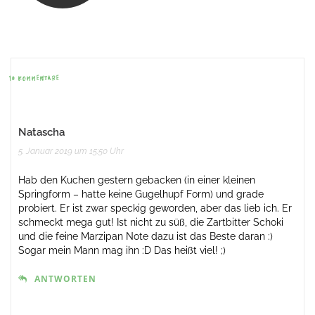
Beitrags-
Navigation
10 KOMMENTARE
Natascha
5. Januar 2019 um 15:50 Uhr
Hab den Kuchen gestern gebacken (in einer kleinen
Springform – hatte keine Gugelhupf Form) und grade
probiert. Er ist zwar speckig geworden, aber das lieb ich. Er
schmeckt mega gut! Ist nicht zu süß, die Zartbitter Schoki
und die feine Marzipan Note dazu ist das Beste daran :)
Sogar mein Mann mag ihn :D Das heißt viel! ;)
ANTWORTEN