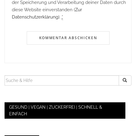
der Speicherung und Verarbeitung deiner Daten durch
diese Website einverstanden (
Zur
Datenschutzerklärung
).
*
SUCHEN
NACH:
GESUND | VEGAN | ZUCKERFREI | SCHNELL &
EINFACH