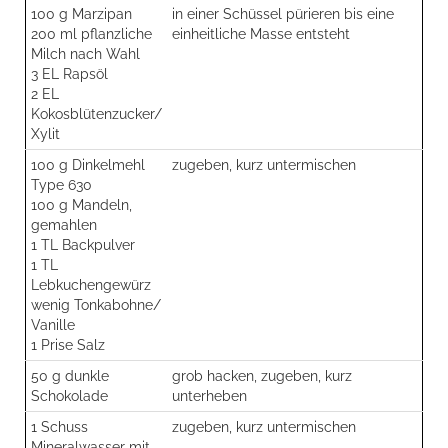
100 g Marzipan
in einer Schüssel pürieren bis eine
200 ml pflanzliche
einheitliche Masse entsteht
Milch nach Wahl
3 EL Rapsöl
2 EL
Kokosblütenzucker/
Xylit
100 g Dinkelmehl
zugeben, kurz untermischen
Type 630
100 g Mandeln,
gemahlen
1 TL Backpulver
1 TL
Lebkuchengewürz
wenig Tonkabohne/
Vanille
1 Prise Salz
50 g dunkle
grob hacken, zugeben, kurz
Schokolade
unterheben
1 Schuss
zugeben, kurz untermischen
Mineralwasser mit