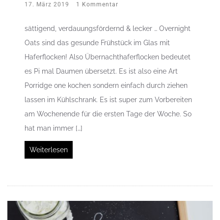
17. März 2019
1 Kommentar
sättigend, verdauungsfördernd & lecker … Overnight
Oats sind das gesunde Frühstück im Glas mit
Haferflocken! Also Übernachthaferflocken bedeutet
es Pi mal Daumen übersetzt. Es ist also eine Art
Porridge one kochen sondern einfach durch ziehen
lassen im Kühlschrank. Es ist super zum Vorbereiten
am Wochenende für die ersten Tage der Woche. So
hat man immer […]
Weiterlesen