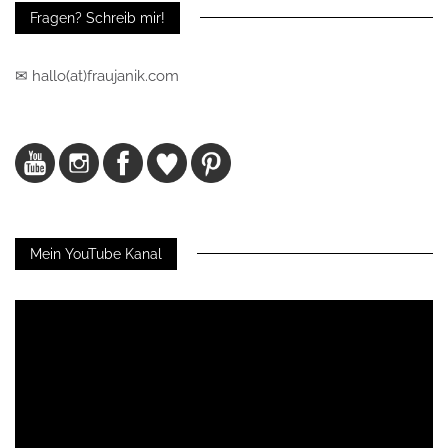
Fragen? Schreib mir!
✉ hallo(at)fraujanik.com
Mein YouTube Kanal
Video-
Player