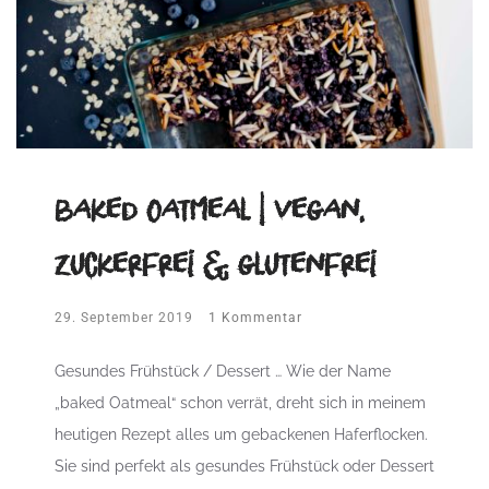
baked Oatmeal | vegan,
zuckerfrei & glutenfrei
29. September 2019
1 Kommentar
Gesundes Frühstück / Dessert … Wie der Name
„baked Oatmeal“ schon verrät, dreht sich in meinem
heutigen Rezept alles um gebackenen Haferflocken.
Sie sind perfekt als gesundes Frühstück oder Dessert