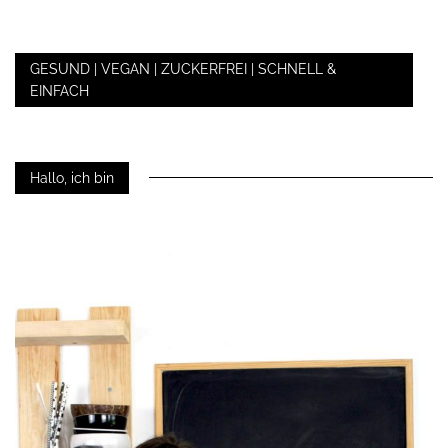
GESUND | VEGAN | ZUCKERFREI | SCHNELL &
EINFACH
Hallo, ich bin