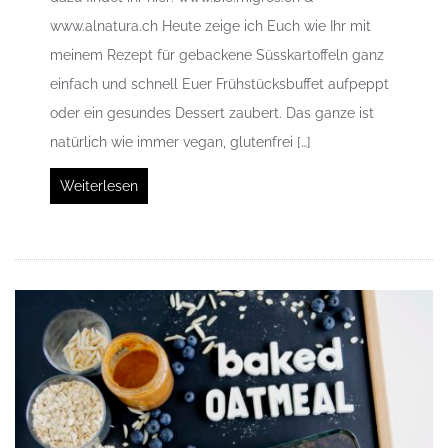
www.alnatura.ch Heute zeige ich Euch wie Ihr mit
meinem Rezept für gebackene Süsskartoffeln ganz
einfach und schnell Euer Frühstücksbuffet aufpeppt
oder ein gesundes Dessert zaubert. Das ganze ist
natürlich wie immer vegan, glutenfrei […]
Weiterlesen