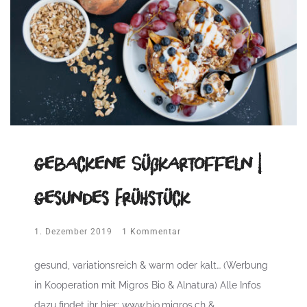
gebackene Süßkartoffeln |
gesundes Frühstück
1. Dezember 2019
1 Kommentar
gesund, variationsreich & warm oder kalt… (Werbung
in Kooperation mit Migros Bio & Alnatura) Alle Infos
dazu findet ihr hier: www.bio.migros.ch &