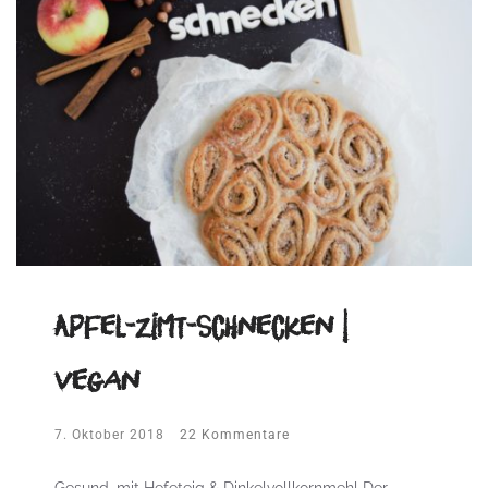
Apfel-Zimt-Schnecken |
vegan
7. Oktober 2018
22 Kommentare
Gesund, mit Hefeteig & Dinkelvollkornmehl Der