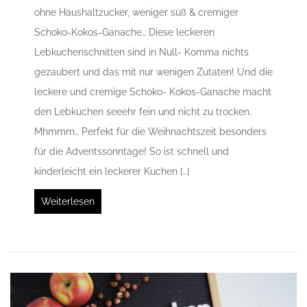
ohne Haushaltzucker, weniger süß & cremiger
Schoko-Kokos-Ganache… Diese leckeren
Lebkuchenschnitten sind in Null- Komma nichts
gezaubert und das mit nur wenigen Zutaten! Und die
leckere und cremige Schoko- Kokos-Ganache macht
den Lebkuchen seeehr fein und nicht zu trocken.
Mhmmm… Perfekt für die Weihnachtszeit besonders
für die Adventssonntage! So ist schnell und
kinderleicht ein leckerer Kuchen […]
Weiterlesen