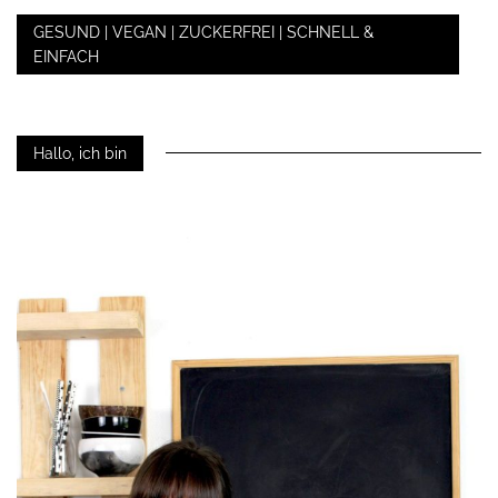
GESUND | VEGAN | ZUCKERFREI | SCHNELL &
EINFACH
Hallo, ich bin