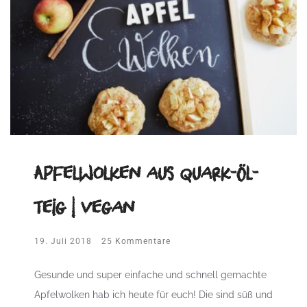
Apfelwolken aus Quark-Öl-
Teig | vegan
19. Juli 2018
25 Kommentare
Gesunde und super einfache und schnell gemachte
Apfelwolken hab ich heute für euch! Die sind süß und