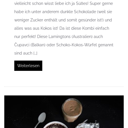
vielleicht schon wisst liebe ich ja Süßes! Super gerne
habe ich unter anderem dunkle Schokolade (weil sie
weniger Zucker enthält und somit gesünder ist!) und
alles was aus Kokos ist! Da ist diese Kombi einfach
nur perfekt! Diese Lamingtons (Australien) auch
Čupavci (Balkan) oder Schoko-Kokos-Würfel genannt
sind auch […]
Weiterlesen