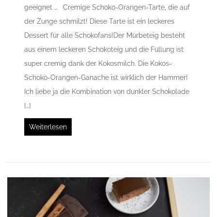
geeignet … Cremige Schoko-Orangen-Tarte, die auf
der Zunge schmilzt! Diese Tarte ist ein leckeres
Dessert für alle Schokofans!Der Mürbeteig besteht
aus einem leckeren Schokoteig und die Füllung ist
super cremig dank der Kokosmilch. Die Kokos-
Schoko-Orangen-Ganache ist wirklich der Hammer!
Ich liebe ja die Kombination von dunkler Schokolade
[…]
Weiterlesen