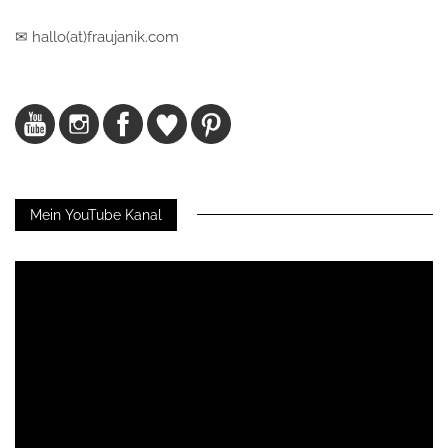
✉ hallo(at)fraujanik.com
Mein YouTube Kanal
Video-
Player