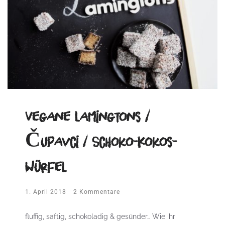
Vegane Lamingtons /
Čupavci / Schoko-Kokos-
Würfel
1. April 2018
2 Kommentare
fluffig, saftig, schokoladig & gesünder… Wie ihr