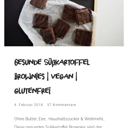
Gesunde Süßkartoffel
Brownies | vegan |
glutenfrei
4. Februar 2018
57 Kommentare
Ohne Butter, Eier, Haushaltszucker & Weißmehl…
Diese gesunden Süßkartoffel Brownies sind der